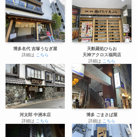
博多名代 吉塚うなぎ屋
天麩羅処ひらお
詳細は
こちら
天神アクロス福岡店
詳細は
こちら
河太郎 中洲本店
博多 ごまさば屋
詳細は
こちら
詳細は
こちら