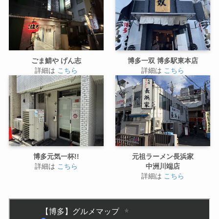
ごま鯖や げん志
博多一双 博多駅東本店
詳細は
こちら
詳細は
こちら
博多元気一杯!!
元祖ラーメン長浜家
詳細は
こちら
中洲川端店
詳細は
こちら