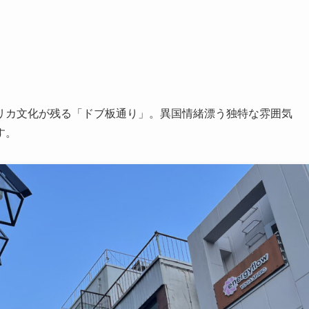
リカ文化が残る「ドブ板通り」。異国情緒漂う独特な雰囲気
す。