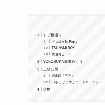
ドブ板通り
どぶ板食堂 Perry
TSUNAMI BOX
横須賀ビール
YOKOSUKA軍港めぐり
三笠公園
記念艦「三笠」
いちご よこすかポートマーケット
猿島