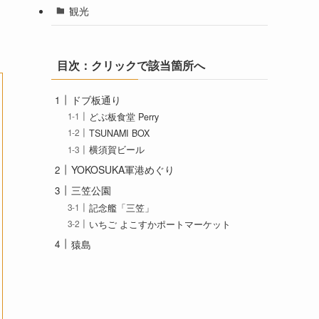
観光
目次：クリックで該当箇所へ
ドブ板通り
どぶ板食堂 Perry
TSUNAMI BOX
横須賀ビール
YOKOSUKA軍港めぐり
三笠公園
記念艦「三笠」
いちご よこすかポートマーケット
猿島