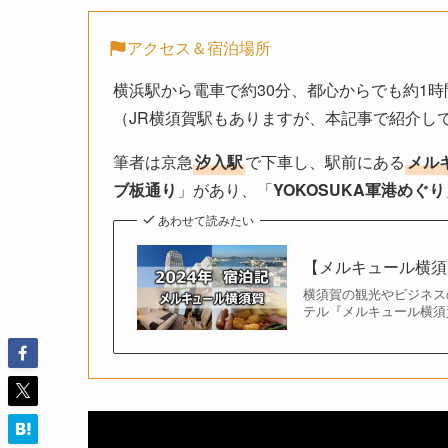
アクセス＆宿泊場所
横浜駅から電車で約30分、都心からでも約1時
（JR横須賀駅もありますが、本記事で紹介し
筆者は京急
汐入駅
で下車し、駅前にある
メル
ブ板通り
」があり、「
YOKOSUKA軍港めぐり
あわせて読みたい
【メルキュール横須
横須賀の観光やビジネス
テル『メルキュール横須