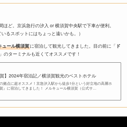
間ほど。京浜急行の汐入 or 横須賀中央駅で下車が便利。
ているスポットにはちょっと遠いかも。）
キュール横須賀
に宿泊して観光してきました。目の前に「
ド
」のターミナルも近くてオススメです！
賀】2024年宿泊記／横須賀観光のベストホテル
の拠点に超オススメ！京急汐入駅から徒歩1分という好立地の高層ホ
賀』に宿泊してきました！ メルキュール横須賀（公式サ…